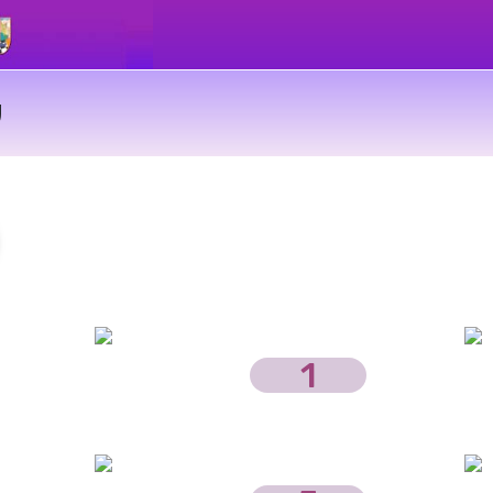
prizma
ור
ט
יגיטל
ק
ע"מ
ניית
תרי
ינטרנט
1