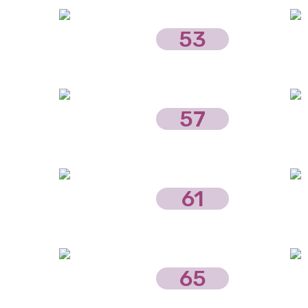
53
57
61
65