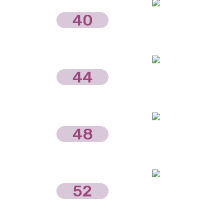
40
44
48
52