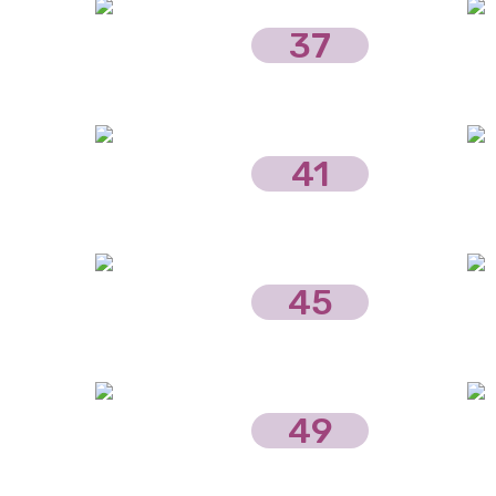
37
41
45
49