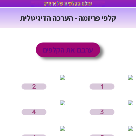
prizma
ור
קלפי פריזמה - הערכה הדיגיטלית
ט
יגיטל
ע"מ
ניית
ערבבו את הקלפים
תרי
ינטרנט
2
1
4
3