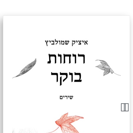
פר
ירים
רוחות
וקר"
ור
ט
יגיטל
ע"מ
ניית
תרי
ינטרנט