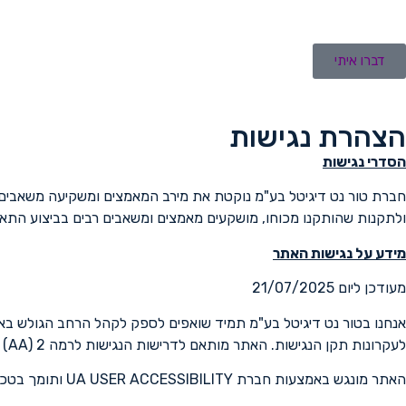
צהרת
גישות
ור
דברו איתי
ט
יגיטל
ע"מ
הצהרת נגישות
ניית
הסדרי נגישות
תרי
ינטרנט
ולתקנות שהותקנו מכוחו, מושקעים מאמצים ומשאבים רבים בביצוע התאמו
מידע על נגישות האתר
מעודכן ליום ‏21/07/2025
אנחנו בטור נט דיגיטל בע"מ תמיד שואפים לספק לקהל הרחב הגולש באתר
לעקרונות תקן הנגישות. האתר מותאם לדרישות הנגישות לרמה 2 (AA) של התקן W.C.A.G 2. הנגישות באתר מותאמת לדפדפנים המובילים.
האתר מונגש באמצעות חברת UA USER ACCESSIBILITY ותומך בטכנולוגיות המסייעות המובילות בתחום.