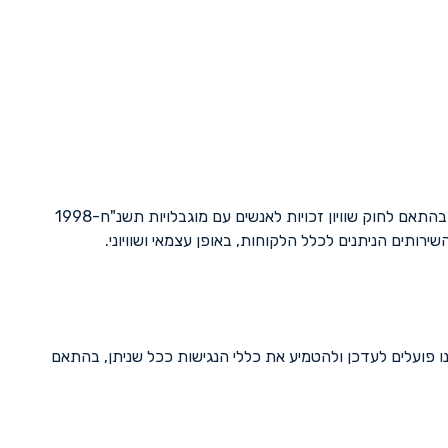
חברת טור נט דיגיטל בע"מ נוקטת את מירב המאמצים ומשקיעה משאבים רבים על מנת לספק לכל לקוחותיה שירות שוויוני, מכובד, נגיש ומקצועי. בהתאם לחוק שוויון זכויות לאנשים עם מוגבלויות תשנ"ח-1998
ותים הניתנים לכלל הלקוחות, באופן עצמאי ושוויוני.
ו פועלים לעדכן ולהטמיע את כללי הנגישות ככל שניתן, בהתאם