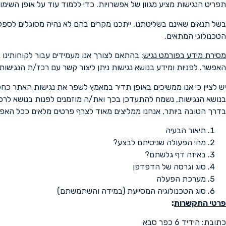
תפריט הנגישות מציע מגוון של אפשרויות. כדי ללמוד עוד על אופן השימוש לחצו על F1 במקלדת והוראות השימוש ש
בשל תנאים שאינם בשליטתנו, ייתכנו מקרים בהם לא נהיה מסוגלים לספ
הטכנולוגי המתאים.
מסירת מידע בפורמט נגיש
: בהתאם לצורך אנו מעמידים עבור לקוחותינו
האפשר. לפניות ומידע בנושא נגישות ניתן ליצור קשר עם רכז/ת הנגי
יש לציין כי אנו ממשיכים באופן תדיר במאמץ לשפר את נגישות האתר כח
בנושא הנגישות, נשמח להתעדכן בכך ואת/ה מוזמנים לפנות בנושא לרכ
בדרך הטובה ביותר, אנחנו ממליצים מאוד לצרף פרטים מלאים ככל האפ
תיאור הבעיה
מהי הפעולה שניסיתם לבצע?
באיזה דף גלשתם?
סוג וגרסה של הדפדפן
מערכת הפעלה
סוג הטכנולוגיה המסייעת (במידה והשתמשתם)
פרטי התקשרות
:
כתובת: הידיד 6 כפר סבא