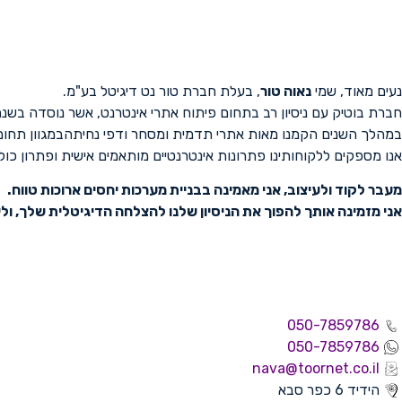
נעים מאוד, שמי
נאוה טור
, בעלת חברת טור נט דיגיטל בע"מ.
חברת בוטיק עם ניסיון רב בתחום פיתוח אתרי אינטרנט, אשר נוסדה בשנת 1995
במהלך השנים הקמנו מאות אתרי תדמית ומסחר ודפי נחיתהבמגוון תחומ
אנו מספקים ללקוחותינו פתרונות אינטרנטיים מותאמים אישית ופתרון כולל (One Stop Shop) עבור כל צרכי בניית האתר, כולל איפיון אתר האינטרנט, עיצוב והקמה, אחסון האתר, דומיינים, תחזוקת האתרי
מעבר לקוד ולעיצוב, אני מאמינה בבניית מערכות יחסים ארוכות טווח.
אני מזמינה אותך להפוך את הניסיון שלנו להצלחה הדיגיטלית שלך, וליה
050-7859786
050-7859786
nava@toornet.co.il
הידיד 6 כפר סבא